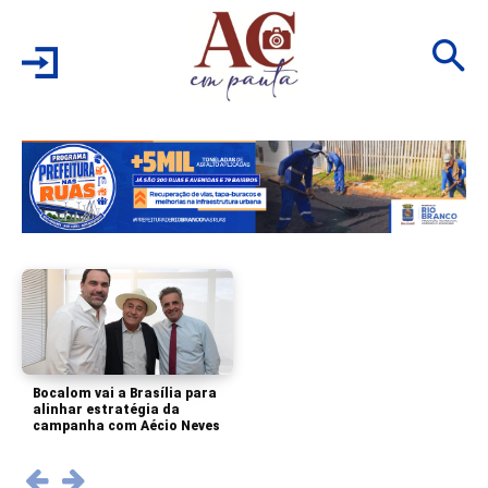
Bocalom vai a Brasília para
alinhar estratégia da
campanha com Aécio Neves