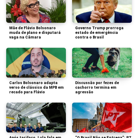
Mãe de Flávio Bolsonaro
Governo Trump prorroga
muda de plano e disputará
estado de emergência
vaga na Câmara
contra o Brasil
Carlos Bolsonaro adapta
Discussão por fezes de
verso de clássico da MPB em
cachorro termina em
recado para Flávio
agressão
Após tarifaço, Lula fala em
“O Brasil Não se Entrega”: PT