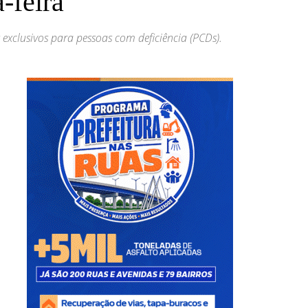
-feira
exclusivos para pessoas com deficiência (PCDs).