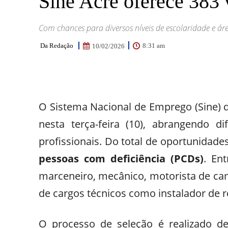
Sine Acre oferece 383 v
Com chances para diversos níveis de escolaridade e ár
Da Redação
8:31 am
10/02/2026
Facebook
WhatsApp
Email
O Sistema Nacional de Emprego (Sine) d
nesta terça-feira (10), abrangendo di
profissionais. Do total de oportunidade
pessoas com deficiência (PCDs)
. En
marceneiro, mecânico, motorista de ca
de cargos técnicos como instalador de re
O processo de seleção é realizado d