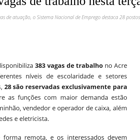
agas de trabalho nesta terça
eas de atuação, o Sistema Nacional de Emprego destaca 28 postos 
Print
Telegram
isponibiliza
383 vagas de trabalho
no Acre
ferentes níveis de escolaridade e setores
s,
28 são reservadas exclusivamente para
tre as funções com maior demanda estão
minhão, vendedor e operador de caixa, além
des e eletricista.
e forma remota, e os interessados devem